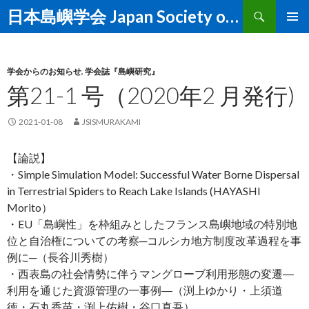
Search
日本島嶼学会 Japan Society of Island Studies
SKIP TO CONTENT
PRIMAR
MENU
学会からのお知らせ
,
学会誌『島嶼研究』
第21-1 号（2020年2 月発行)
2021-01-08
JSISMURAKAMI
【論説】
・Simple Simulation Model: Successful Water Borne Dispersal
in Terrestrial Spiders to Reach Lake Islands (HAYASHI
Morito）
・EU「島嶼性」を枠組みとしたフランス島嶼地域の特別地
位と自治権についての考察─コルシカ地方制度改革過程を事
例に─（長谷川秀樹）
・西表島の社会情勢に伴うマングローブ利用形態の変遷―
利用を通じた資源管理の一事例―（渕上ゆかり・上須道
徳・石丸香苗・渕上佑樹・谷口真吾）