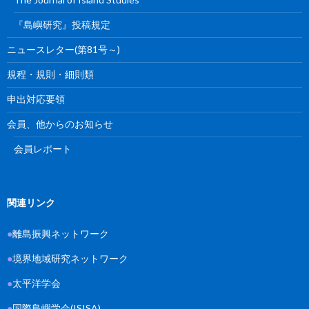
『島嶼研究』投稿規定
ニュースレター(第81号～)
規程・規則・細則類
申出対応要領
会員、他からのお知らせ
会員レポート
関連リンク
●
離島振興ネットワーク
●
境界地域研究ネットワーク
●
太平洋学会
●
国際島嶼学会(ISISA)