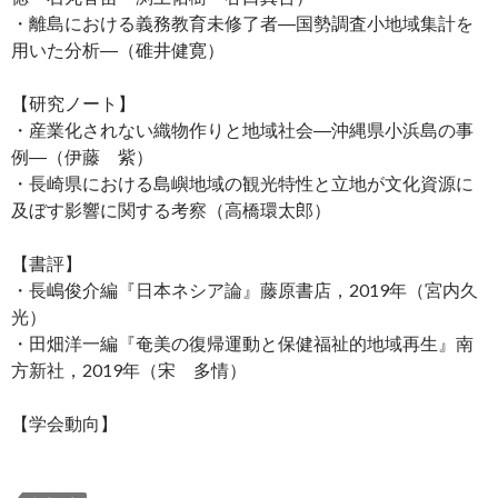
・離島における義務教育未修了者―国勢調査小地域集計を
用いた分析―（碓井健寛）
【研究ノート】
・産業化されない織物作りと地域社会―沖縄県小浜島の事
例―（伊藤 紫）
・長崎県における島嶼地域の観光特性と立地が文化資源に
及ぼす影響に関する考察（高橋環太郎）
【書評】
・長嶋俊介編『日本ネシア論』藤原書店，2019年（宮内久
光）
・田畑洋一編『奄美の復帰運動と保健福祉的地域再生』南
方新社，2019年（宋 多情）
【学会動向】