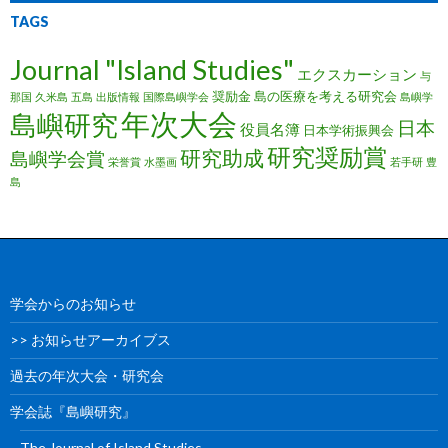
TAGS
Journal "Island Studies"
エクスカーション
与
奨励金
島の医療を考える研究会
那国
久米島
五島
出版情報
国際島嶼学会
島嶼学
年次大会
島嶼研究
日本
役員名簿
日本学術振興会
研究奨励賞
研究助成
島嶼学会賞
栄誉賞
水墨画
若手研
豊
島
学会からのお知らせ
>> お知らせアーカイブス
過去の年次大会・研究会
学会誌『島嶼研究』
The Journal of Island Studies