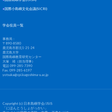
●
国際小島嶼文化会議(SICRI)
学会役員一覧
事務局：
〒890-8580
鹿児島市郡元1-21-24
鹿児島大学
国際島嶼教育研究センター
大塚 靖（担当理事）
電話 099-285-7390
Fax. 099-285-6197
yotsuka@cpi.kagoshima-u.ac.jp
Copyright (c) 日本島嶼学会/JSIS
「にほんとうしょがっかい」