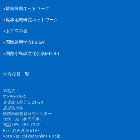
●
離島振興ネットワーク
●
境界地域研究ネットワーク
●
太平洋学会
●
国際島嶼学会(ISISA)
●
国際小島嶼文化会議(SICRI)
学会役員一覧
事務局：
〒890-8580
鹿児島市郡元1-21-24
鹿児島大学
国際島嶼教育研究センター
大塚 靖（担当理事）
電話 099-285-7390
Fax. 099-285-6197
yotsuka@cpi.kagoshima-u.ac.jp