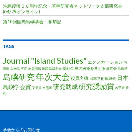
沖縄復帰５０周年記念・若手研究者ネットワーク支部研究会
(04/29オンライン)
第10回国際島嶼学会・参加記
TAGS
Journal "Island Studies"
エクスカーション
与
奨励金
島の医療を考える研究会
那国
久米島
五島
出版情報
国際島嶼学会
島嶼学
年次大会
島嶼研究
日本
役員名簿
日本学術振興会
研究奨励賞
研究助成
島嶼学会賞
栄誉賞
水墨画
若手研
豊
島
学会からのお知らせ