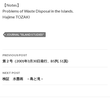
【Notes】
Problems of Waste Disposal in the Islands.
Hajime TOZAKI
JOURNAL "ISLAND STUDIES"
PREVIOUS POST
Post navigation
第２号（2001年3月30日発行、B5判, 51頁)
NEXT POST
検証 水墨画 －島と滝－