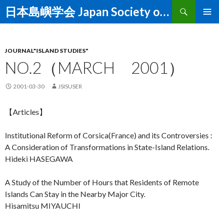
Search
日本島嶼学会 Japan Society of Island Studies
SKIP TO CONTENT
PRIMAR
MENU
JOURNAL"ISLAND STUDIES"
NO.2（MARCH 2001）
2001-03-30
JSISUSER
【Articles】
Institutional Reform of Corsica(France) and its Controversies :
A Consideration of Transformations in State-Island Relations.
Hideki HASEGAWA
A Study of the Number of Hours that Residents of Remote
Islands Can Stay in the Nearby Major City.
Hisamitsu MIYAUCHI