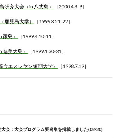
島研究大会（in
八丈島）
［
2000.4.8-9
］
（鹿児島大学）
［
1999.8.21-22
］
n
家島）
［
1999.4.10-11
］
n
奄美大島）
［1999.1.30-31
］
崎ウエスレヤン短期大学）
［
1998.7.19
］
gation
売大会：大会プログラム要旨集を掲載しました(08/30)