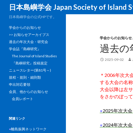
Search
日本島嶼学会 Japan Society of Island S
日本島嶼学会の公式HPです。
学会からのお知らせ
>> お知らせアーカイブス
学会からのお知らせ
過去の年次大会・研究会
過去の
学会誌『島嶼研究』
The Journal of Island Studies
2025-09-02
『島嶼研究』投稿規定
ニュースレター(第81号～)
＊2006年次
規程・規則・細則類
する大会の名称
申出対応要領
大会以降は左サ
会員、他からのお知らせ
をさかのぼって
会員レポート
●
2025年次大
関連リンク
●
2024年次大
●
離島振興ネットワーク