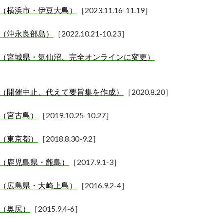
（横浜市・伊豆大島）
［
2023.11.16-11.19
］
会（沖永良部島）
［
2022.10.21-10.23
］
大会（宮城県・気仙沼、完全オンラインに変更）
］
（開催中止、代えて要旨集を作成）
［
2020.8.20
］
会（宮古島）
［
2019.10.25-10.27
］
会（東京都）
［
2018.8.30-9.2
］
会（鹿児島県・甑島）
［
2017.9.1-3
］
会（広島県・大崎上島）
［
2016.9.2-4
］
会（奥尻）
［
2015.9.4-6
］