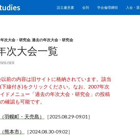
SKIP TO CONTENT
tudies
設立趣意書
会則
学会倫理綱領
入会・退
,
年次大会・研究会
,
過去の年次大会・研究会
年次大会一覧
JSISUSER
大会以前の内容は旧サイトに格納されています。該当
(下線付き)をクリックください。なお、2007年次
イドメニュー「過去の年次大会・研究会」
の投稿
の確認も可能です。
会（羽幌町・天売島）
［
2025.08.29-09.01
］
会（熊本市）
［
2024.08.30-09.02
］