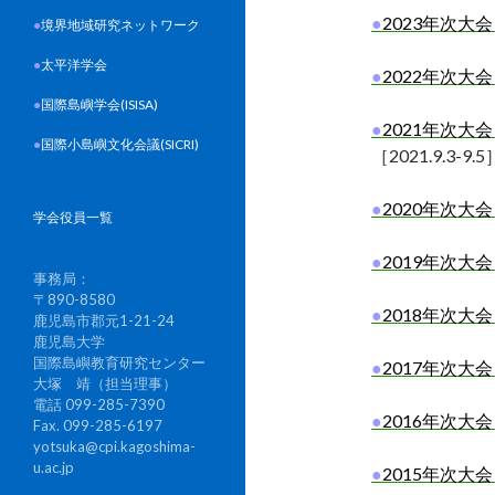
●
2023
年次大会
●
境界地域研究ネットワーク
●
太平洋学会
●
2022年次大
●
国際島嶼学会(ISISA)
●
2021年次
●
国際小島嶼文化会議(SICRI)
［
2021.9.3-9.5
●
2020
年次大会
学会役員一覧
●
2019年次大
事務局：
〒890-8580
●
2018年次大
鹿児島市郡元1-21-24
鹿児島大学
国際島嶼教育研究センター
●
2017年次大
大塚 靖（担当理事）
電話 099-285-7390
●
2016年次大
Fax. 099-285-6197
yotsuka@cpi.kagoshima-
u.ac.jp
●
2015年次大