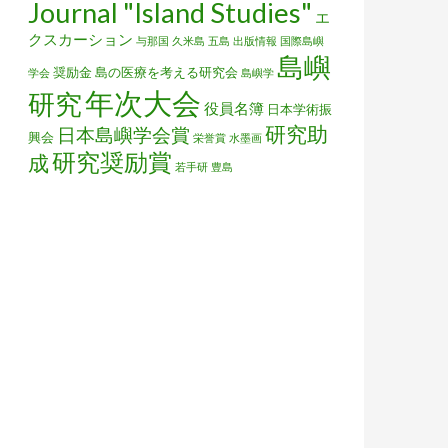
Journal "Island Studies"
エ
クスカーション
与那国
久米島
五島
出版情報
国際島嶼
島嶼
奨励金
島の医療を考える研究会
学会
島嶼学
年次大会
研究
役員名簿
日本学術振
研究助
日本島嶼学会賞
興会
栄誉賞
水墨画
研究奨励賞
成
若手研
豊島